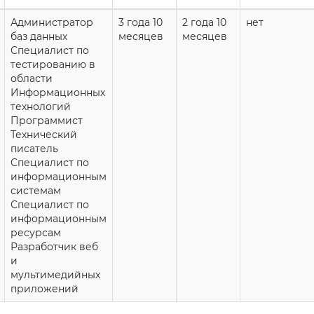
Администратор
3 года 10
2 года 10
нет
баз данных
месяцев
месяцев
Специалист по
тестированию в
области
Информационных
технологий
Программист
Технический
писатель
Специалист по
информационным
системам
Специалист по
информационным
ресурсам
Разработчик веб
и
мультимедийных
приложений