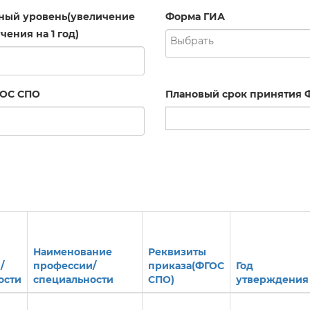
ный уровень(увеличение
Форма ГИА
чения на 1 год)
ГОС СПО
Плановый срок принятия 
Наименование
Реквизиты
/
профессии/
приказа(ФГОС
Год
ости
специальности
СПО)
утверждения