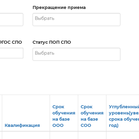
Прекращение приема
ФГОС СПО
Статус ПОП СПО
Срок
Срок
Углубленны
обучения
обучения
уровень(ув
на базе
на базе
срока обучен
Квалификация
ООО
СОО
год)