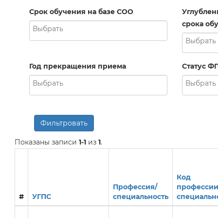
Срок обучения на базе СОО
Углублен
срока обу
Год прекращения приема
Статус Ф
Фильтровать
Показаны записи
1-1
из
1
.
Код
Профессия/
профессии
#
УГПС
специальность
специальн