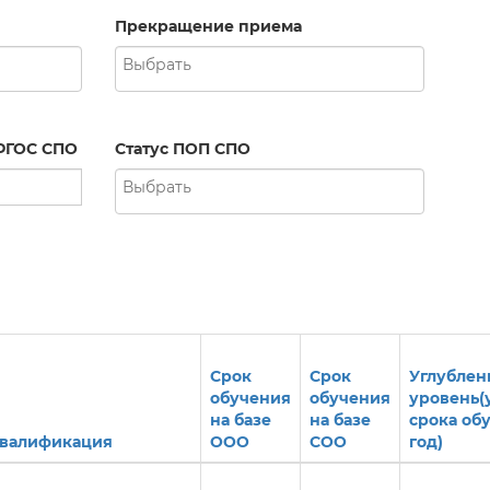
Прекращение приема
ФГОС СПО
Статус ПОП СПО
Срок
Срок
Углубле
обучения
обучения
уровень(
на базе
на базе
срока обу
валификация
ООО
СОО
год)