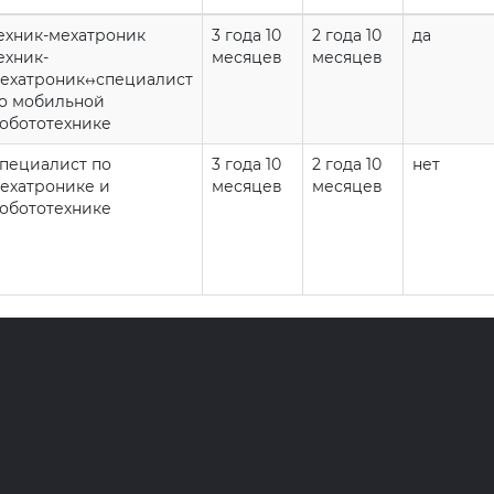
ехник-мехатроник
3 года 10
2 года 10
да
ехник-
месяцев
месяцев
ехатроник↔️специалист
о мобильной
обототехнике
пециалист по
3 года 10
2 года 10
нет
ехатронике и
месяцев
месяцев
обототехнике