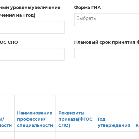
ный уровень(увеличение
Форма ГИА
чения на 1 год)
ГОС СПО
Плановый срок принятия 
Наименование
Реквизиты
и/
профессии/
приказа(ФГОС
Год
ности
специальности
СПО)
утверждения
К