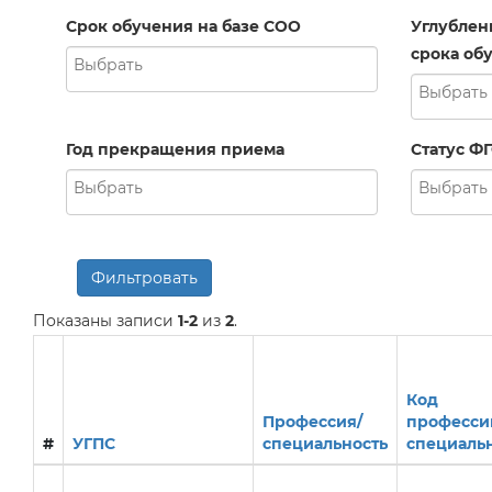
Срок обучения на базе СОО
Углублен
срока обу
Год прекращения приема
Статус Ф
Фильтровать
Показаны записи
1-2
из
2
.
Код
Профессия/
професси
#
УГПС
специальность
специаль