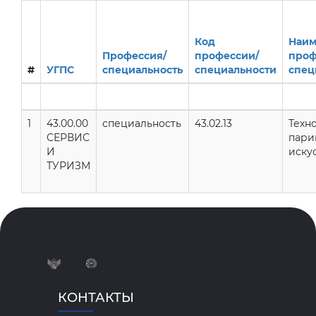
Код
Наим
Профессия/
профессии/
проф
#
УГПС
специальность
специальности
спец
1
43.00.00
специальность
43.02.13
Техн
СЕРВИС
пари
И
иску
ТУРИЗМ
КОНТАКТЫ