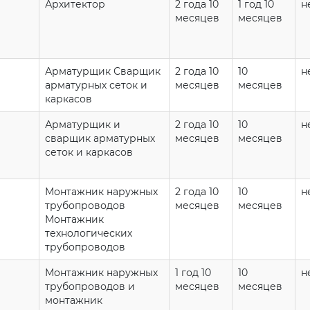
Архитектор
2 года 10
1 год 10
н
месяцев
месяцев
Арматурщик Сварщик
2 года 10
10
н
арматурных сеток и
месяцев
месяцев
каркасов
Арматурщик и
2 года 10
10
н
сварщик арматурных
месяцев
месяцев
сеток и каркасов
Монтажник наружных
2 года 10
10
н
трубопроводов
месяцев
месяцев
Монтажник
технологических
трубопроводов
Монтажник наружных
1 год 10
10
н
трубопроводов и
месяцев
месяцев
монтажник