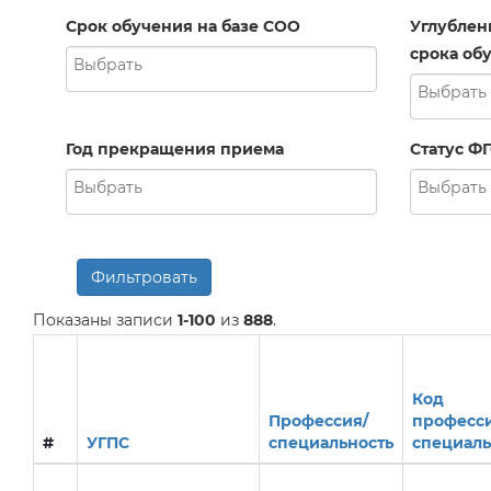
Срок обучения на базе СОО
Углублен
срока обу
Год прекращения приема
Статус Ф
Фильтровать
Показаны записи
1-100
из
888
.
Код
Профессия/
професс
#
УГПС
специальность
специаль