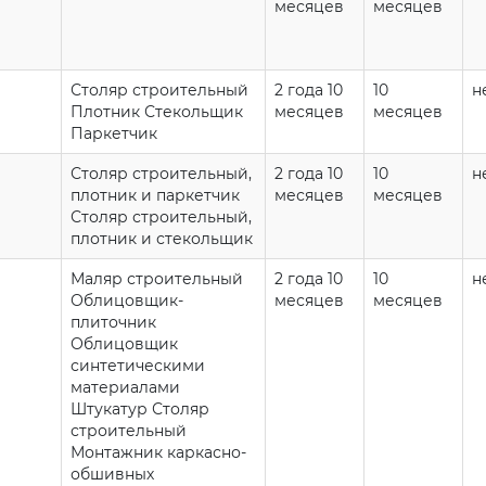
месяцев
месяцев
Столяр строительный
2 года 10
10
н
Плотник Стекольщик
месяцев
месяцев
Паркетчик
Столяр строительный,
2 года 10
10
н
плотник и паркетчик
месяцев
месяцев
Столяр строительный,
плотник и стекольщик
Маляр строительный
2 года 10
10
н
Облицовщик-
месяцев
месяцев
плиточник
Облицовщик
синтетическими
материалами
Штукатур Столяр
строительный
Монтажник каркасно-
обшивных