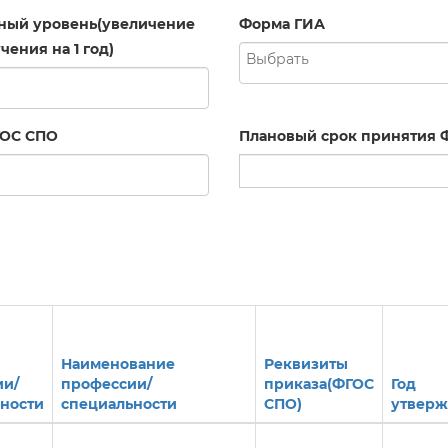
ный уровень(увеличение
Форма ГИА
чения на 1 год)
ГОС СПО
Плановый срок принятия 
Наименование
Реквизиты
ии/
профессии/
приказа(ФГОС
Год
ности
специальности
СПО)
утвер