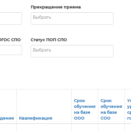
Прекращение приема
ФГОС СПО
Статус ПОП СПО
Срок
Срок
У
обучения
обучения
у
на базе
на базе
с
ждения
Квалификация
ООО
СОО
г