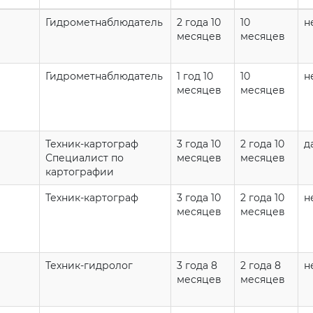
Гидрометнаблюдатель
2 года 10
10
н
месяцев
месяцев
Гидрометнаблюдатель
1 год 10
10
н
месяцев
месяцев
Техник-картограф
3 года 10
2 года 10
д
Специалист по
месяцев
месяцев
картографии
Техник-картограф
3 года 10
2 года 10
н
месяцев
месяцев
Техник-гидролог
3 года 8
2 года 8
н
месяцев
месяцев