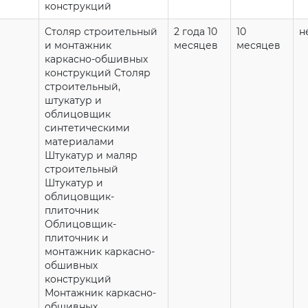
конструкций
Столяр строительный
2 года 10
10
н
и монтажник
месяцев
месяцев
каркасно-обшивных
конструкций Столяр
строительный,
штукатур и
облицовщик
синтетическими
материалами
Штукатур и маляр
строительный
Штукатур и
облицовщик-
плиточник
Облицовщик-
плиточник и
монтажник каркасно-
обшивных
конструкций
Монтажник каркасно-
обшивных