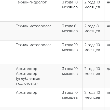
Техник-гидролог
3 года 10
2 года 10
н
месяцев
месяцев
Техник-метеоролог
3 года 8
2 года 8
н
месяцев
месяцев
Техник-метеоролог
3 года 10
2 года 10
н
месяцев
месяцев
Архитектор
3 года 10
2 года 10
д
Архитектор
месяцев
месяцев
(углубленная
подготовка)
Архитектор
3 года 10
2 года 10
н
месяцев
месяцев