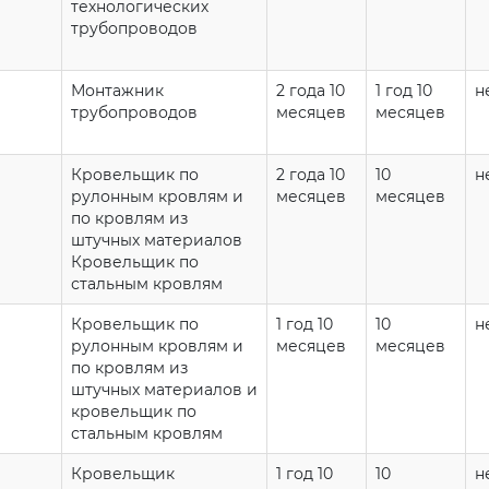
технологических
трубопроводов
Монтажник
2 года 10
1 год 10
н
трубопроводов
месяцев
месяцев
Кровельщик по
2 года 10
10
н
рулонным кровлям и
месяцев
месяцев
по кровлям из
штучных материалов
Кровельщик по
стальным кровлям
Кровельщик по
1 год 10
10
н
рулонным кровлям и
месяцев
месяцев
по кровлям из
штучных материалов и
кровельщик по
стальным кровлям
Кровельщик
1 год 10
10
н