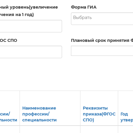
ный уровень(увеличение
Форма ГИА
чения на 1 год)
ГОС СПО
Плановый срок принятия 
Наименование
Реквизиты
сии/
профессии/
приказа(ФГОС
Год
льности
специальности
СПО)
утве