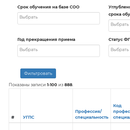
Срок обучения на базе СОО
Углублен
срока обу
Год прекращения приема
Статус Ф
Фильтровать
Показаны записи
1-100
из
888
.
Код
Профессия/
профес
#
УГПС
специальность
специа