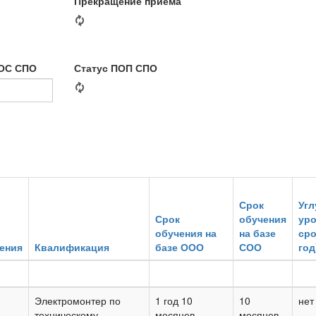
Прекращение приема
ГОС СПО
Статус ПОП СПО
Срок
Уг
Срок
обучения
уро
обучения на
на базе
сро
ения
Квалификация
базе ООО
СОО
год
Электромонтер по
1 год 10
10
нет
техническому
месяцев
месяцев