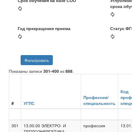
Срок обучения на базе СОО
Углубленн
срока обуч
Год прекращения приема
Статус Ф
Фильтровать
Показаны записи
301-400
из
888
.
Код
Профессия/
проф
#
УГПС
специальность
спец
301
13.00.00 ЭЛЕКТРО- И
профессия
13.01
ТЕПЛОЭНЕРГЕТИКА