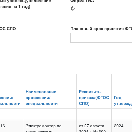
ый уровень(увеличение
Форма ГИА
ения на 1 год)
ГОС СПО
Плановый срок принятия Ф
Наименование
Реквизиты
ессии/
профессии/
приказа(ФГОС
Год
иальности
специальности
СПО)
утвержд
.16
Электромонтер по
от 27 августа
2024
техническому
2024 г. № 609