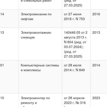
и стекольных работ
(ред. от
27.03.2025)
.14
Электромеханик по
от 27 июня
2016
лифтам
2016 г. N 753
.13
Электромонтажник-
140446.05 от 2
2013
схемщик
августа 2013 г.
N 804 (ред. от
03.07.2024);
(ред. от
27.03.2025)
.01
Компьютерные системы
от 28 июля
2014
и комплексы
2014 г. N 849
.10
Электромонтер по
от 28 апреля
2023
ремонту и
2023 г. № 316