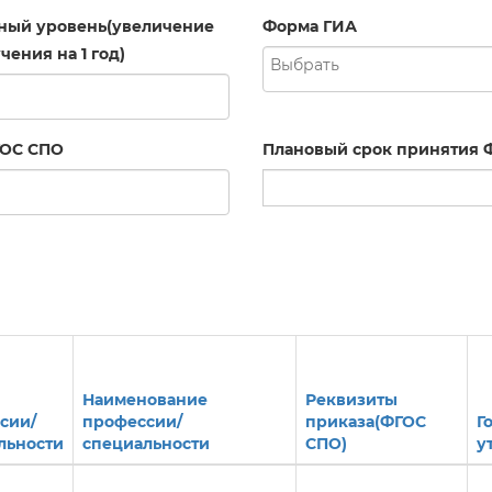
ный уровень(увеличение
Форма ГИА
чения на 1 год)
ГОС СПО
Плановый срок принятия 
Наименование
Реквизиты
сии/
профессии/
приказа(ФГОС
Г
льности
специальности
СПО)
у