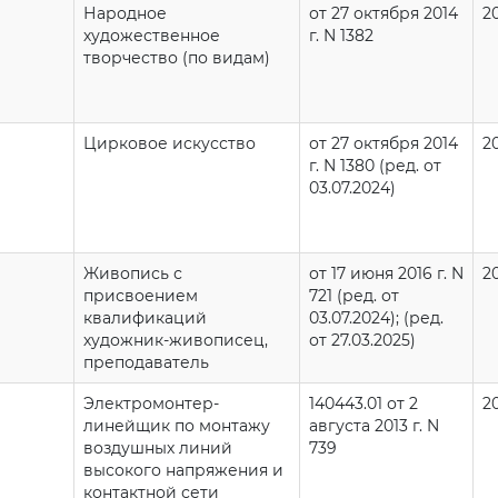
Народное
от 27 октября 2014
2
художественное
г. N 1382
творчество (по видам)
Цирковое искусство
от 27 октября 2014
2
г. N 1380 (ред. от
03.07.2024)
Живопись с
от 17 июня 2016 г. N
2
присвоением
721 (ред. от
квалификаций
03.07.2024); (ред.
художник-живописец,
от 27.03.2025)
преподаватель
Электромонтер-
140443.01 от 2
2
линейщик по монтажу
августа 2013 г. N
воздушных линий
739
высокого напряжения и
контактной сети