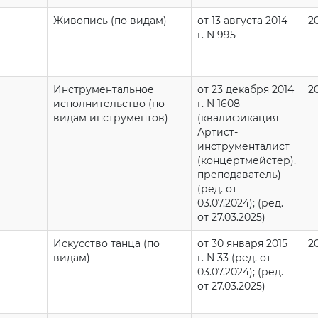
Живопись (по видам)
от 13 августа 2014
2
г. N 995
Инструментальное
от 23 декабря 2014
2
исполнительство (по
г. N 1608
видам инструментов)
(квалификация
Артист-
инструменталист
(концертмейстер),
преподаватель)
(ред. от
03.07.2024); (ред.
от 27.03.2025)
Искусство танца (по
от 30 января 2015
2
видам)
г. N 33 (ред. от
03.07.2024); (ред.
от 27.03.2025)