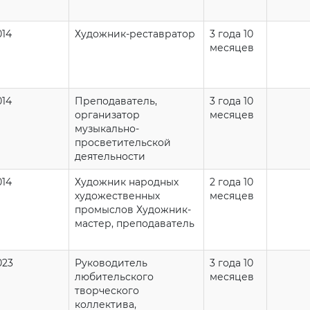
014
Художник-реставратор
3 года 10
месяцев
014
Преподаватель,
3 года 10
организатор
месяцев
музыкально-
просветительской
деятельности
014
Художник народных
2 года 10
художественных
месяцев
промыслов Художник-
мастер, преподаватель
023
Руководитель
3 года 10
любительского
месяцев
творческого
коллектива,