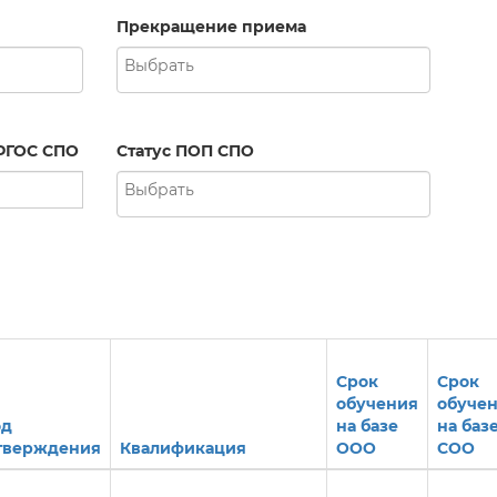
Прекращение приема
ФГОС СПО
Статус ПОП СПО
Срок
Срок
обучения
обуче
од
на базе
на баз
тверждения
Квалификация
ООО
СОО