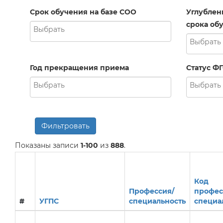
Срок обучения на базе СОО
Углублен
срока обу
Год прекращения приема
Статус Ф
Фильтровать
Показаны записи
1-100
из
888
.
Код
Профессия/
профес
#
УГПС
специальность
специа