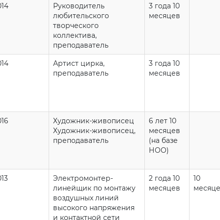
014
Руководитель
3 года 10
любительского
месяцев
творческого
коллектива,
преподаватель
014
Артист цирка,
3 года 10
преподаватель
месяцев
016
Художник-живописец
6 лет 10
Художник-живописец,
месяцев
преподаватель
(на базе
НОО)
013
Электромонтер-
2 года 10
10
линейщик по монтажу
месяцев
месяц
воздушных линий
высокого напряжения
и контактной сети