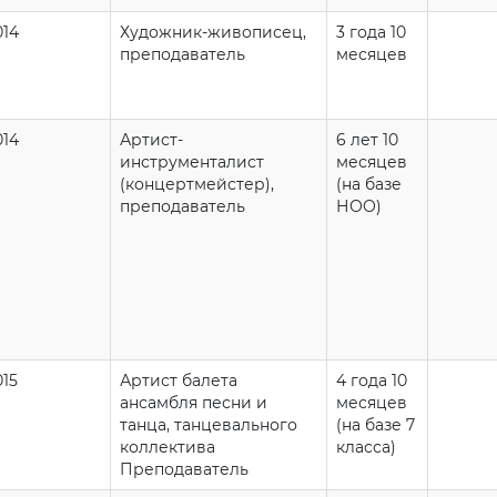
014
Художник-живописец,
3 года 10
преподаватель
месяцев
014
Артист-
6 лет 10
инструменталист
месяцев
(концертмейстер),
(на базе
преподаватель
НОО)
015
Артист балета
4 года 10
ансамбля песни и
месяцев
танца, танцевального
(на базе 7
коллектива
класса)
Преподаватель